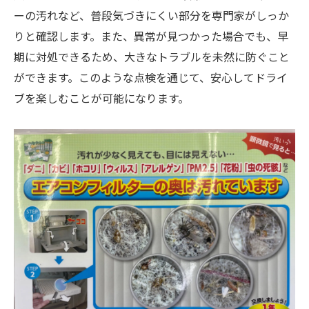
ーの汚れなど、普段気づきにくい部分を専門家がしっか
イブの秘訣
りと確認します。また、異常が見つかった場合でも、早
エアコンの状態確認で安心ドライブ
期に対処できるため、大きなトラブルを未然に防ぐこと
無料点検で発見できる改善ポイント
ができます。このような点検を通じて、安心してドライ
エアコン効率を高めるための方法
ブを楽しむことが可能になります。
一宮市での無料点検の強みとは
点検結果を活かしたドライブの改善
快適な車内環境を保つためのヒント
車エアコン無料点検で夏を乗り切るための一宮
市のお得な情報
お得な点検キャンペーン情報
無料点検の活用で得られるメリット
夏を快適に過ごすためのエアコン管理
一宮市の車オーナーに知ってほしい情報