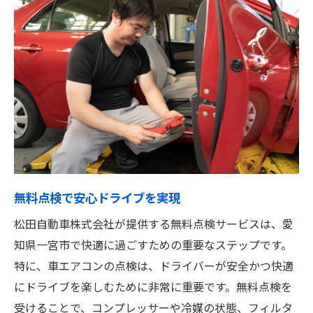
一宮市の夏を快適に過ごす秘訣
車エアコンの寿命を延ばす方法
点検を受けることで車両価値を保つ
エアコン点検の重要性とその影響
愛知県一宮市での無料点検が人気の理由
松田自動車が提供する車エアコン点検の流れと
ポイント
点検プロセスの詳細と安心感
初めての点検でも安心のサポート体制
無料点検で安心ドライブを実現
効率的なエアコン点検の手順
松田自動車株式会社が提供する無料点検サービスは、愛
松田自動車の点検で得られる信頼性
知県一宮市で快適に過ごすための重要なステップです。
一宮市での点検の流れを詳しく解説
特に、車エアコンの点検は、ドライバーが安全かつ快適
点検を通じて得られる最適なアドバイス
にドライブを楽しむために非常に重要です。無料点検を
受けることで、コンプレッサーや冷媒の状態、フィルタ
無料点検で分かる車エアコンの状態と快適ドラ