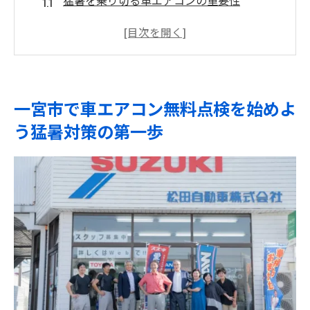
無料点検で安心ドライブを実現
一宮市の夏に欠かせない涼しさの確保法
点検の流れとメリットを知ろう
車エアコンのメンテナンス効果を最大限に
一宮市で車エアコン無料点検を始めよ
無料点検で快適性を向上させる方法
う猛暑対策の第一歩
松田自動車の車エアコン点検で夏の快適ドライ
ブを実現
車エアコン点検のプロが提供する安心感
快適なドライブのためのエアコン維持法
愛知県一宮市での信頼のサービス紹介
車エアコンの効率を高めるテクニック
松田自動車の豊富な実績と信頼性
夏を快適に過ごすためのチェックポイント