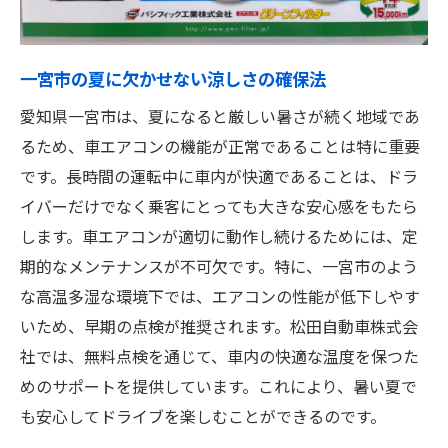
無料点検の利点を最大限に活用する方法
松田自動車の特典を活用したドライブの充
実
一宮市の夏に欠かせない涼しさの確保法
安心の車エアコン無料点検松田自動車のプロフ
愛知県一宮市は、夏になると厳しい暑さが続く地域であ
ェッショナルなサービス
るため、車エアコンの機能が正常であることは特に重要
プロの目で見るエアコン点検の重要性
です。長時間の運転中に車内が快適であることは、ドラ
イバーだけでなく乗客にとっても大きな安心感をもたら
一宮市で信頼される点検サービスの特徴
します。車エアコンが適切に動作し続けるためには、定
車エアコンの問題を未然に防ぐ方法
期的なメンテナンスが不可欠です。特に、一宮市のよう
松田自動車のサービスが選ばれる理由
な高温多湿な環境下では、エアコンの性能が低下しやす
プロフェッショナルな点検で得られる安心
いため、早期の点検が推奨されます。松田自動車株式会
感
社では、無料点検を通じて、車内の快適な温度を保つた
一宮市での安心・快適なドライブの実現
めのサポートを提供しています。これにより、暑い夏で
も安心してドライブを楽しむことができるのです。