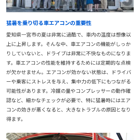
車エアコンの健康を守る無料点検一宮市で安心
のサポート
猛暑を乗り切る車エアコンの重要性
エアコンの健康状態を定期的に確認する理
愛知県一宮市の夏は非常に過酷で、車内の温度は想像以
由
上に上昇します。そんな中、車エアコンの機能がしっか
プロの視点で見る車エアコンのメンテナン
りしていないと、ドライブは非常に不快なものになりま
ス
す。車エアコンの性能を維持するためには定期的な点検
無料点検で得られる安心感と安全性
が欠かせません。エアコンが効かない状態は、ドライバ
愛知県一宮市での無料点検の主な要素
ーや乗客にストレスを与え、集中力の低下にもつながる
車エアコンを長持ちさせるためのケア方法
可能性があります。冷媒の量やコンプレッサーの動作確
一宮市で信頼できる点検サービスを受ける
認など、細かなチェックが必要で、特に猛暑時にはエア
コンの効きが悪くなると、大きなトラブルの原因となり
愛知県一宮市で車エアコンの無料点検を受ける
得ます。
理由とメリット
無料点検がもたらす安心と信頼