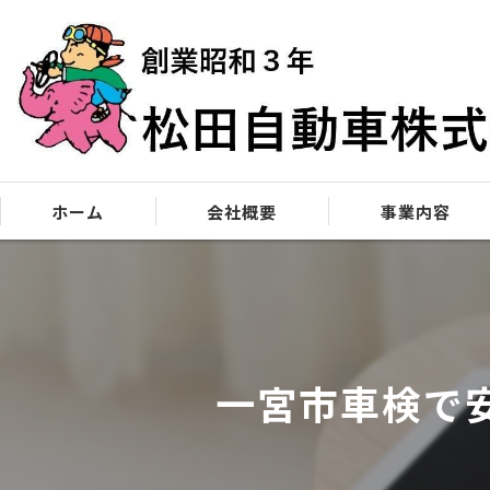
ホーム
会社概要
事業内容
松田自動車90年の歴史を紐解く
自動車販売
お客様への想い
車検・点検
一宮市車検で
サービスへの想い
修理
板金塗装