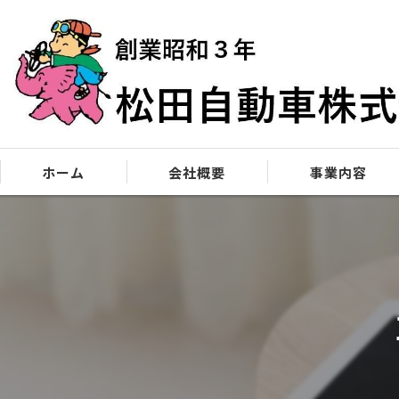
ホーム
会社概要
事業内容
松田自動車90年の歴史を紐解く
自動車販売
お客様への想い
車検・点検
サービスへの想い
修理
板金塗装