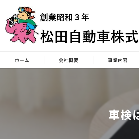
ホーム
会社概要
事業内容
松田自動車90年の歴史を紐解く
自動車販売
お客様への想い
車検・点検
車検
サービスへの想い
修理
板金塗装