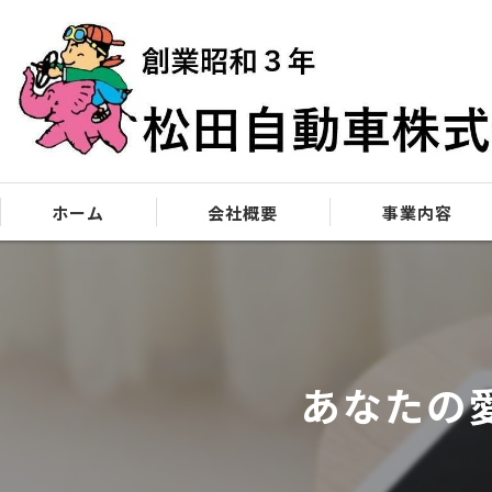
ホーム
会社概要
事業内容
松田自動車90年の歴史を紐解く
自動車販売
お客様への想い
車検・点検
あなたの
サービスへの想い
修理
板金塗装