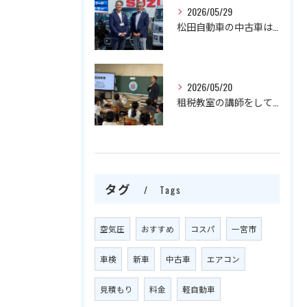
2026/05/29
松田自動車の中古車は一年保証付きでしかもお買い得‼️
2026/05/20
租税教室の講師をしております！
タグ
Tags
空気圧
おすすめ
コスパ
一宮市
車検
新車
中古車
エアコン
見積もり
料金
軽自動車